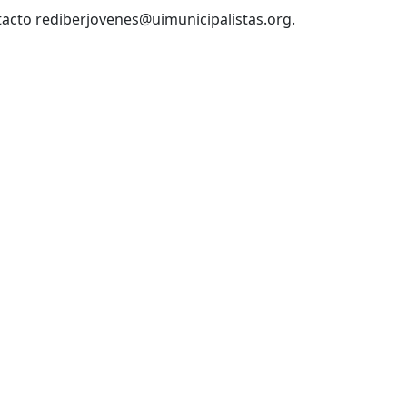
ntacto
rediberjovenes@uimunicipalistas.org
.