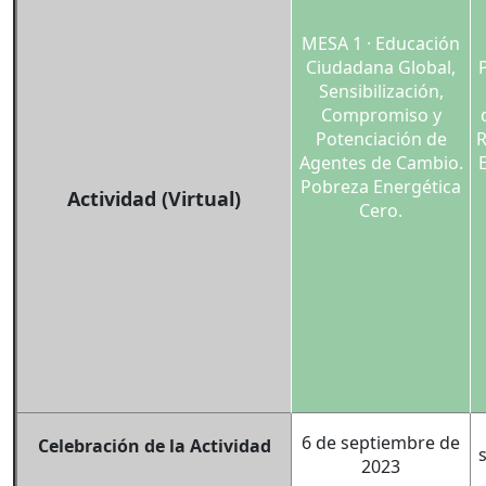
MESA 1 · Educación
Ciudadana Global,
Sensibilización,
Compromiso y
Potenciación de
R
Agentes de Cambio.
Pobreza Energética
Actividad (Virtual)
Cero.
6 de septiembre de
Celebración de la Actividad
2023